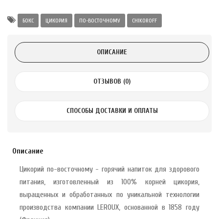
Alatai 75 мл
БОКС
ЦИКОРИЯ
ПО-ВОСТОЧНОМУ
CHIKOROFF
.
ОПИСАНИЕ
ноградных
LE DE PEPINS DE
ОТЗЫВОВ (0)
.
СПОСОБЫ ДОСТАВКИ И ОПЛАТЫ
 с лимоном и
 здорово 75 г
Описание
Цикорий по-восточному - горячий напиток для здорового
питания, изготовленный из 100% корней цикория,
выращенных и обработанных по уникальной технологии
производства компании LEROUX, основанной в 1858 году