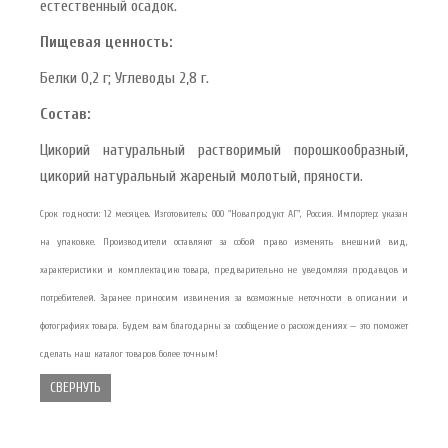
естественный осадок.
Пищевая ценность:
Белки 0,2 г; Углеводы 2,8 г.
Состав:
Цикорий натуральный растворимый порошкообразный,
цикорий натуральный жареный молотый, пряности.
Срок годности: 12 месяцев. Изготовитель: ООО "Новапродукт АГ", Россия. Импортер: указан
на упаковке. Производители оставляют за собой право изменять внешний вид,
характеристики и комплектацию товара, предварительно не уведомляя продавцов и
потребителей. Заранее приносим извинения за возможные неточности в описании и
фотографиях товара. Будем вам благодарны за сообщение о расхождениях — это поможет
сделать наш каталог товаров более точным!
СВЕРНУТЬ