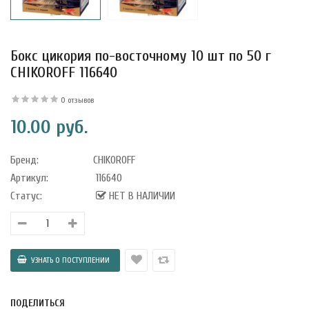
Бокс цикория по-восточному 10 шт по 50 г
CHIKOROFF 116640
0 отзывов
10.00 руб.
Бренд:
CHIKOROFF
Артикул:
116640
Статус:
НЕТ В НАЛИЧИИ
уфле с
ишней в
ола..
а Укрепление
ПОДЕЛИТЬСЯ