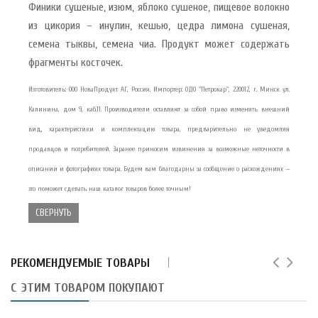
Финики сушеные, изюм, яблоко сушеное, пищевое волокно
из цикория – инулин, кешью, цедра лимона сушеная,
семена тыквы, семена чиа. Продукт может содержать
фрагменты косточек.
Изготовитель: ООО НоваПродукт АГ, Россия. Импортер: ОДО "Петрокар", 220012, г. Минск ул.
Калинина, дом 9, каб.11. Производители оставляют за собой право изменять внешний
вид, характеристики и комплектацию товара, предварительно не уведомляя
продавцов и потребителей. Заранее приносим извинения за возможные неточности в
описании и фотографиях товара. Будем вам благодарны за сообщение о расхождениях —
это поможет сделать наш каталог товаров более точным!
СВЕРНУТЬ
РЕКОМЕНДУЕМЫЕ ТОВАРЫ
С ЭТИМ ТОВАРОМ ПОКУПАЮТ