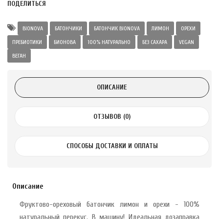
Alatai 75 мл
ПОДЕЛИТЬСЯ
BIONOVA
БАТОНЧИКИ
БАТОНЧИК BIONOVA
ЛИМОН
ОРЕХИ
.
ПРЕБИОТИКИ
БИОНОВА
100% НАТУРАЛЬНО
БЕЗ САХАРА
VEGAN
ВЕГАН
ноградных
LE DE PEPINS DE
ОПИСАНИЕ
.
ОТЗЫВОВ (0)
 с лимоном и
 здорово 75 г
СПОСОБЫ ДОСТАВКИ И ОПЛАТЫ
Описание
Фруктово-ореховый батончик лимон и орехи - 100%
натуральный перекус. В машину! Идеальная дозаправка