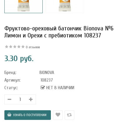
Фруктово-ореховый батончик Bionova №6
Лимон и Орехи с пребиотиком 108237
0 отзывов
3.30 руб.
Бренд:
BIONOVA
Артикул:
108237
Статус:
НЕТ В НАЛИЧИИ
уфле с
ишней в
ола..
а Укрепление