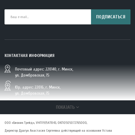
ПОДПИСАТЬСЯ
КОНТАКТНАЯ ИНФОРМАЦИЯ
Почтовый адрес: 220140, г. Минск,
BIO Кокосовая вода тетрапак 330 мл Vietcoco 112878..
ул. Домбровская, 15
5.23 руб.
Юр. адрес: 22016, г. Минск,
ул. Домбровская, 15
+375 (29/33/25) 6 270 870, г. Минск,
ПОКАЗАТЬ
ул. Домбровская, 15
ООО «Бионик Трейд», УНП193547843, ОКПО505072765000,
zakaz@vsepolezno.by
Директор Драгун Анастасия Сергеевна действующий на основании Устава
О КОМПАНИИ