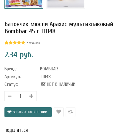
Батончик мюсли Арахис мультизлаковый
Bombbar 45 г 111148
2 отзывов
2.34 руб.
Бренд:
BOMBBAR
Артикул:
111148
Статус:
НЕТ В НАЛИЧИИ
уфле с
ишней в
ола..
а Укрепление
ПОДЕЛИТЬСЯ