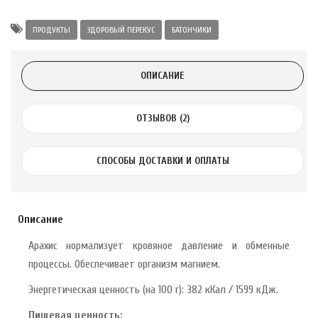
Alatai 75 мл
ПРОДУКТЫ
ЗДОРОВЫЙ ПЕРЕКУС
БАТОНЧИКИ
.
ОПИСАНИЕ
ноградных
LE DE PEPINS DE
ОТЗЫВОВ (2)
.
СПОСОБЫ ДОСТАВКИ И ОПЛАТЫ
 с лимоном и
 здорово 75 г
Описание
Арахис нормализует кровяное давление и обменные
процессы. Обеспечивает организм магнием.
Энергетическая ценность (на 100 г): 382 кКал / 1599 кДж.
Пищевая ценность: