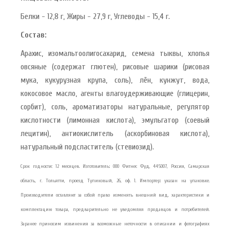
Белки - 12,8 г, Жиры - 27,9 г, Углеводы - 15,4 г.
Состав:
Арахис, изомальтоолигосахарид, семена тыквы, хлопья
овсяные (содержат глютен), рисовые шарики (рисовая
мука, кукурузная крупа, соль), лён, кунжут, вода,
кокосовое масло, агенты влагоудерживающие (глицерин,
сорбит), соль, ароматизаторы натуральные, регулятор
кислотности (лимонная кислота), эмульгатор (соевый
лецитин), антиокислитель (аскорбиновая кислота),
натуральный подсластитель (стевиозид).
Срок годности: 12 месяцев. Изготовитель: ООО Фитнес Фуд, 445007, Россия, Самарская
область, г. Тольятти, проезд Тупиковый, 26, оф. 1. Импортер: указан на упаковке.
Производители оставляют за собой право изменять внешний вид, характеристики и
комплектацию товара, предварительно не уведомляя продавцов и потребителей.
Заранее приносим извинения за возможные неточности в описании и фотографиях