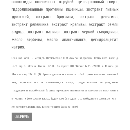
глюкозиды пшеничных отрубей, цетеариловый спирт,
гидролизованные протеины пшеницы, экстракт пивных
дрожжей, экстракт брусники, экстракт девясила,
экстракт репейника, экстракт крапивы, экстракт семян
огурца, экстракт калины, экстракт черной смородины,
масло вербены, масло иланг-иланга, дегидроацетат
натрия.
Срок годности: 15 месяцев. Изготовитель: НПО «Компас здоровья», Пятницкое шоссе д.
54/2, стр. 6, Москва, Россия, 125335 Импортер: ООО "Веганс бай", 220048, г. Минск, ул.
Маяковского, 176, 3Н (4). Производители оставляют за собой право изменять внешний
вид, характеристики и комплектацию товара, предварительно не уведомляя
продавцов и потребителей. Заранее приносим извинения за возможные неточности в
описании и фотографиях товара. Будем вам благодарны за сообщение о расхождениях —
это поможет сделать наш каталог товаров более точным!
СВЕРНУТЬ