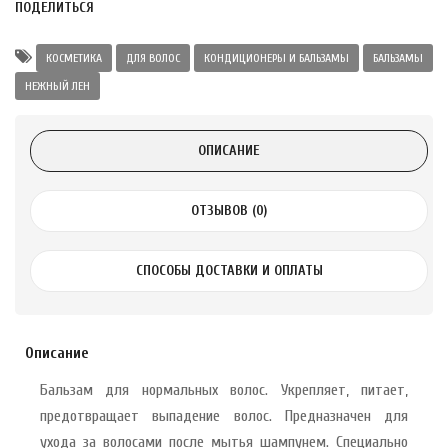
ПОДЕЛИТЬСЯ
а Укрепление
Alatai 75 мл
КОСМЕТИКА
ДЛЯ ВОЛОС
КОНДИЦИОНЕРЫ И БАЛЬЗАМЫ
БАЛЬЗАМЫ
НЕЖНЫЙ ЛЕН
.
ноградных
ОПИСАНИЕ
LE DE PEPINS DE
ОТЗЫВОВ (0)
.
СПОСОБЫ ДОСТАВКИ И ОПЛАТЫ
 с лимоном и
 здорово 75 г
Описание
Бальзам для нормальных волос. Укрепляет, питает,
предотвращает выпадение волос. Предназначен для
ухода за волосами после мытья шампунем. Специально