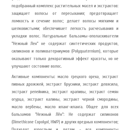
подобранный комплекс растительных масел и экстрактов:
защищает волосы от пересыхания; предотвращает
ломкость и сечение волос; делает волосы мягкими и
шелковистыми; обеспечивает легкость расчесывания и
укладки волос. Натуральные бальзамы-ополаскиватели
"Нежный Лен" не содержат синтетических продуктов,
силиконов и поликватерниумов (Polyquaternium), которые
оказывают только декоративный эффект красоты, но не
улучшают состояние волос.
Активные компоненты: масло грецкого ореха, экстракт
пивных дрожжей, экстракт брусники, экстракт девясила,
экстракт репейника, экстракт крапивы, экстракт семян
огурца, экстракт калины, экстракт черной смородины,
масло вербены, масло иланг-иланга. Общее для всех
бальзамов "Нежный Лён": Не содержат силиконов
(Dimethicone Copolyol, HWP) и других вредных компонентов;
Подходят взрослым и детям - все компоненты