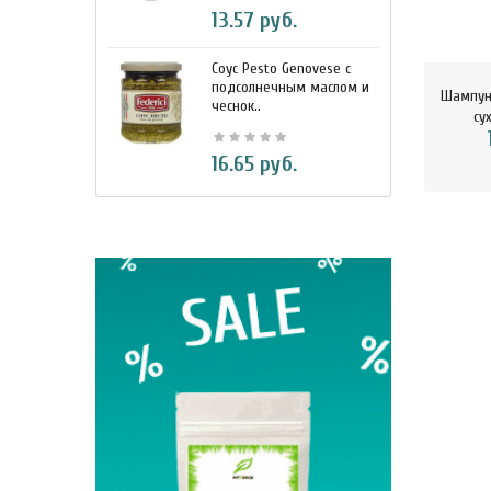
13.57 руб.
Соус Pesto Genovese c
М
подсолнечным маслом и
и
Шампун
чеснок..
7
су
16.65 руб.
BIO Кок
330 м