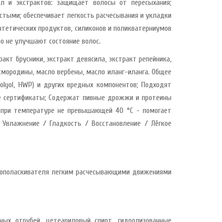
л и экстрактов: защищает волосы от пересыхания;
стыми; обеспечивает легкость расчесывания и укладки
тетических продуктов, силиконов и поликватерниумов
о не улучшают состояние волос.
акт брусники, экстракт девясила, экстракт репейника,
 смородины, масло вербены, масло иланг-иланга. Общее
olyol, HWP) и других вредных компонентов; Подходят
е сертификаты; Содержат пивные дрожжи и протеины
 при температуре не превышающей 40 °С - помогает
 Увлажнение / Гладкость / Восстановление / Лёгкое
-ополаскивателя легким расчесывающими движениями
ых отрубей, цетеариловый спирт, гидролизованные