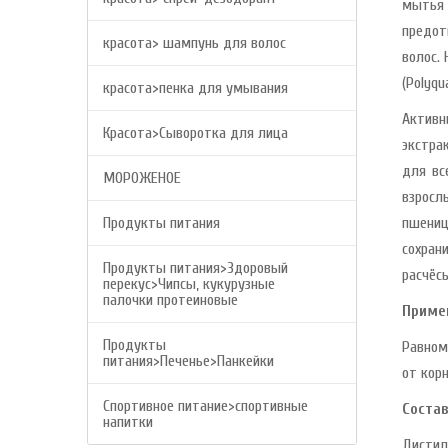
мытья 
предот
красота> шампунь для волос
волос.
(Polyq
красота>пенка для умывания
Активн
Красота>Сыворотка для лица
экстра
для вс
МОРОЖЕНОЕ
взросл
Продукты питания
пшениц
сохран
Продукты питания>Здоровый
расчёс
перекус>Чипсы, кукурузные
палочки протеиновые
Приме
Продукты
Равном
питания>Печенье>Панкейки
от кор
Спортивное питание>спортивные
Состав
напитки
Дистил