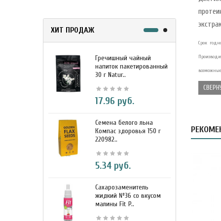
протеи
экстра
ХИТ ПРОДАЖ
Срок годно
Гречишный чайный
Производи
М
напиток пакетированный
я
возможные 
30 г Natur..
г
СВЕРН
17.96 руб.
Семена белого льна
З
РЕКОМЕ
Компас здоровья 150 г
э
220982..
К
5.34 руб.
Сахарозаменитель
М
жидкий №36 со вкусом
к
малины Fit P..
D