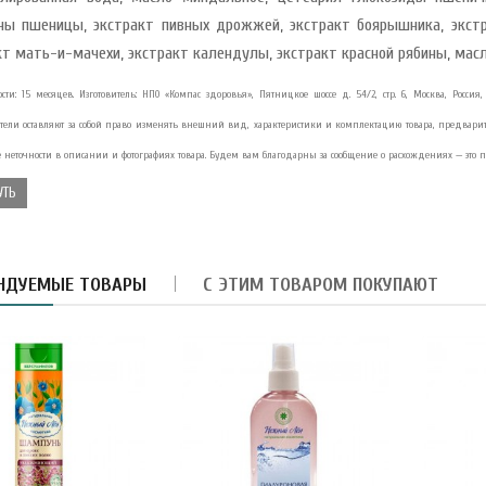
ны пшеницы, экстракт пивных дрожжей, экстракт боярышника, экстр
кт мать-и-мачехи, экстракт календулы, экстракт красной рябины, мас
сти: 15 месяцев. Изготовитель: НПО «Компас здоровья», Пятницкое шоссе д. 54/2, стр. 6, Москва, Россия, 1
тели оставляют за собой право изменять внешний вид, характеристики и комплектацию товара, предвари
армелад-суфле с
блоком и вишней в
неточности в описании и фотографиях товара. Будем вам благодарны за сообщение о расхождениях — это п
орьком шокола..
УТЬ
8.40 руб.
убная паста Укрепление
НДУЕМЫЕ ТОВАРЫ
С ЭТИМ ТОВАРОМ ПОКУПАЮТ
мали Magic Alatai 75 мл
..
10.41 руб.
асло из виноградных
осточек HUILE DE PEPINS
E R..