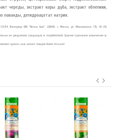
акт череды, экстракт коры дуба, экстракт облепихи,
ло лаванды, дегидроацетат натрия.
25314 Импортер: ООО "Веганс бай", 220048, г. Минск, ул. Маяковского, 176, 3Н (4).
тельно не уведомляя продавцов и потребителей. Заранее приносим извинения за
оможет сделать наш каталог товаров более точным!