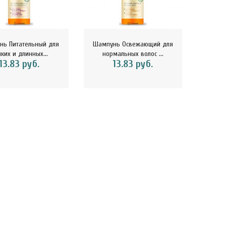
нь Питательный для
Шампунь Освежающий для
Крем
нких и длинных...
нормальных волос ...
Неж
13.83 руб.
13.83 руб.
kaSport Шоколад
ChikaSport Шоколад
ChikaS
ный 100 г CHIKALAB
молочный с фундуком 100 г
веган
113116..
CHIKA..