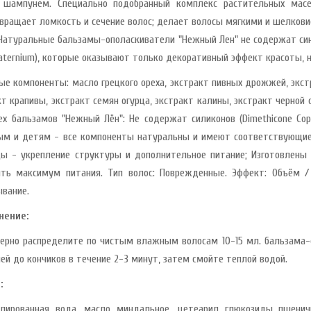
шампунем. Специально подобранный комплекс растительных масе
вращает ломкость и сечение волос; делает волосы мягкими и шелкови
 Натуральные бальзамы-ополаскиватели "Нежный Лен" не содержат син
uaternium), которые оказывают только декоративный эффект красоты, н
ые компоненты: масло грецкого ореха, экстракт пивных дрожжей, экстр
кт крапивы, экстракт семян огурца, экстракт калины, экстракт черной
ех бальзамов "Нежный Лён": Не содержат силиконов (Dimethicone Cop
ым и детям - все компоненты натуральны и имеют соответствующи
ы - укрепление структуры и дополнительное питание; Изготовлены
ить максимум питания. Тип волос: Поврежденные. Эффект: Объём /
ывание.
нение:
ерно распределите по чистым влажным волосам 10-15 мл. бальзама
ней до кончиков в течение 2-3 минут, затем смойте теплой водой.
:
лированная вода, масло миндальное, цетеарил глюкозиды пшеничн