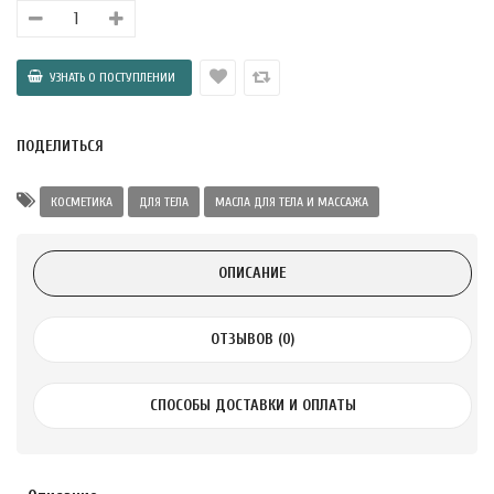
а Укрепление
Alatai 75 мл
.
ПОДЕЛИТЬСЯ
ноградных
LE DE PEPINS DE
КОСМЕТИКА
ДЛЯ ТЕЛА
МАСЛА ДЛЯ ТЕЛА И МАССАЖА
.
ОПИСАНИЕ
 с лимоном и
 здорово 75 г
ОТЗЫВОВ (0)
СПОСОБЫ ДОСТАВКИ И ОПЛАТЫ