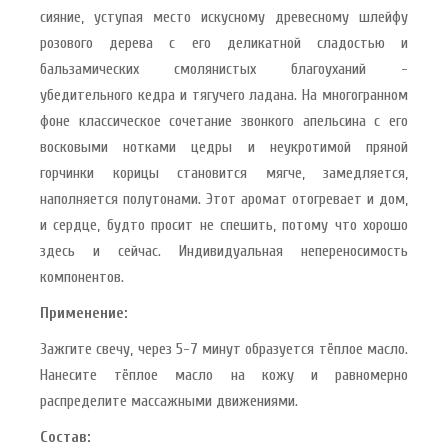
сияние, уступая место искусному древесному шлейфу
розового дерева с его деликатной сладостью и
бальзамических смолянистых благоуханий -
убедительного кедра и тягучего ладана. На многогранном
фоне классическое сочетание звонкого апельсина с его
восковыми нотками цедры и неукротимой пряной
горчинки корицы становится мягче, замедляется,
наполняется полутонами. Этот аромат отогревает и дом,
и сердце, будто просит не спешить, потому что хорошо
здесь и сейчас. Индивидуальная непереносимость
компонентов.
Применение:
Зажгите свечу, через 5-7 минут образуется тёплое масло.
Нанесите тёплое масло на кожу и равномерно
распределите массажными движениями.
Состав: