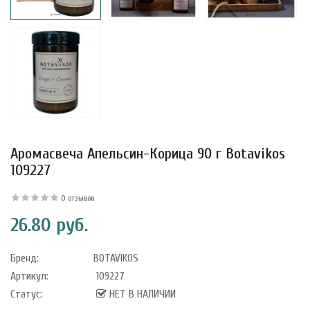
Аромасвеча Апельсин-Корица 90 г Botavikos
109227
0 отзывов
26.80 руб.
уфле с
ишней в
ола..
Бренд:
BOTAVIKOS
Артикул:
109227
Статус:
НЕТ В НАЛИЧИИ