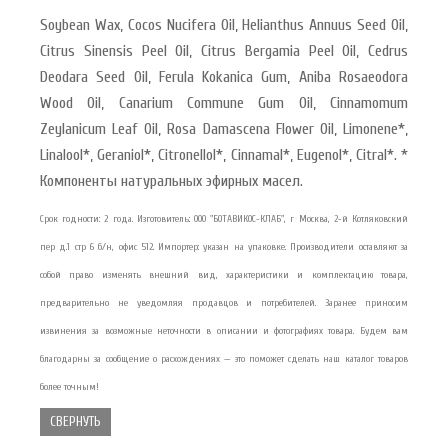
Soybean Wax, Cocos Nucifera Oil, Helianthus Annuus Seed Oil,
Citrus Sinensis Peel Oil, Citrus Bergamia Peel Oil, Cedrus
Deodara Seed Oil, Ferula Kokanica Gum, Aniba Rosaeodora
Wood Oil, Canarium Commune Gum Oil, Cinnamomum
Zeylanicum Leaf Oil, Rosa Damascena Flower Oil, Limonene*,
Linalool*, Geraniol*, Citronellol*, Cinnamal*, Eugenol*, Citral*. *
Компоненты натуральных эфирных масел.
Срок годности: 2 года. Изготовитель: ООО "БОТАВИКОС-КЛАБ", г Москва, 2-й Котляковский
пер д.1 стр 6 б/н, офис 512. Импортер: указан на упаковке. Производители оставляют за
собой право изменять внешний вид, характеристики и комплектацию товара,
предварительно не уведомляя продавцов и потребителей. Заранее приносим
извинения за возможные неточности в описании и фотографиях товара. Будем вам
благодарны за сообщение о расхождениях — это поможет сделать наш каталог товаров
более точным!
СВЕРНУТЬ