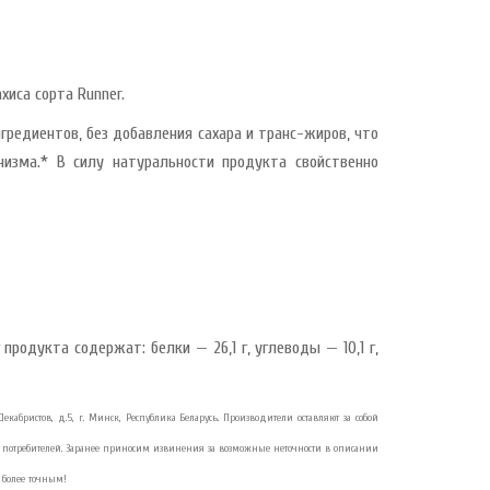
хиса сорта Runner.
гредиентов, без добавления сахара и транс-жиров, что
изма.* В силу натуральности продукта свойственно
продукта содержат: белки — 26,1 г, углеводы — 10,1 г,
Декабристов, д.5, г. Минск, Республика Беларусь. Производители оставляют за собой
потребителей. Заранее приносим извинения за возможные неточности в описании
 более точным!