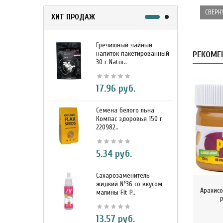
СВЕРН
ХИТ ПРОДАЖ
Гречишный чайный
М
напиток пакетированный
РЕКОМЕ
я
30 г Natur..
г
17.96 руб.
Семена белого льна
З
Компас здоровья 150 г
э
220982..
К
5.34 руб.
Сахарозаменитель
М
жидкий №36 со вкусом
к
Арахисо
малины Fit P..
D
P
13.57 руб.