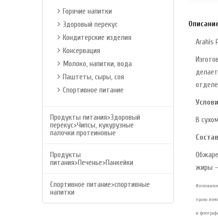
Горячие напитки
Описани
Здоровый перекус
Кондитерские изделия
Arahis 
Консервация
Изгото
Молоко, напитки, вода
делает
Паштеты, сыры, соя
отделе
Спортивное питание
Услови
Продукты питания>Здоровый
В сухо
перекус>Чипсы, кукурузные
палочки протеиновые
Состав
Продукты
Обжарен
питания>Печенье>Панкейки
жиры — 
Спортивное питание>спортивные
Изготовите
напитки
право изм
и фотограф