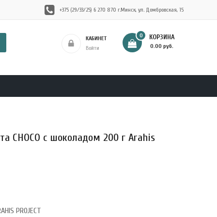
+375 (29/33/25) 6 270 870 г.Минск, ул. Домбровская, 15
0
КОРЗИНА
КАБИНЕТ
- 0.00 руб.
Войти
ста CHOCO с шоколадом 200 г Arahis
RAHIS PROJECT