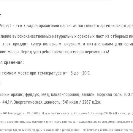
е
Project - это 7 видов арахисовой пасты из настоящего аргентинского ара
вление высококачественных натуральных ореховых паст из отборных ин
 этот продукт супер-полезным, вкусным и питательным для орган
ние масла. Перед употреблением тщательно перемешать!
я хранения:
м темном месте при температуре от -5 до +20`C.
:
ный арахис, фундук, мед, какао-порошок, ваниль, морская соль. 100 г 
44,1 г. Энергетическая ценность: 541 ккал / 2267 кДж.
ль: ООО Биопродукты, РФ, 111033 г. Москва ул. Самокатная д. 4 строение 9. Импортер: ООО АМК-Полимер, ул. 
енять внешний вид, характеристики и комплектацию товара, предварительно не уведомляя продавцов и 
иях товара. Будем вам благодарны за сообщение о расхождениях — это поможет сделать наш каталог товаров