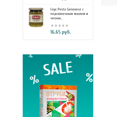
Соус Pesto Genovese c
М
подсолнечным маслом и
и
чеснок..
7
16.65 руб.
BIO Кок
330 м