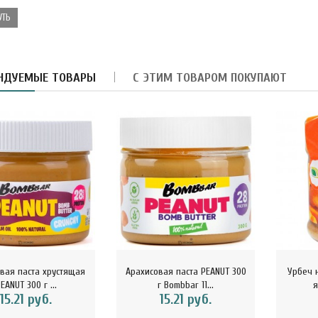
УТЬ
армелад-суфле с
НДУЕМЫЕ ТОВАРЫ
блоком и вишней в
С ЭТИМ ТОВАРОМ ПОКУПАЮТ
орьком шокола..
8.40 руб.
убная паста Укрепление
мали Magic Alatai 75 мл
..
10.41 руб.
асло из виноградных
осточек HUILE DE PEPINS
вая паста хрустящая
Арахисовая паста PEANUT 300
Урбеч 
E R..
EANUT 300 г ...
г Bombbar 11...
я
15.21 руб.
15.21 руб.
32.29 руб.