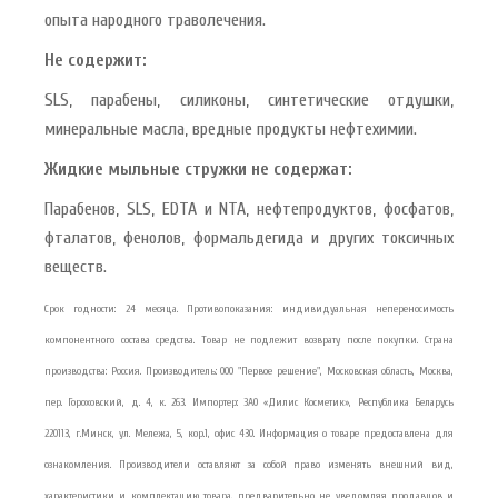
опыта народного траволечения.
Не содержит:
SLS, парабены, силиконы, синтетические отдушки,
минеральные масла, вредные продукты нефтехимии.
Жидкие мыльные стружки не содержат:
Парабенов, SLS, EDTA и NTA, нефтепродуктов, фосфатов,
фталатов, фенолов, формальдегида и других токсичных
веществ.
Срок годности: 24 месяца. Противопоказания: индивидуальная непереносимость
компонентного состава средства. Товар не подлежит возврату после покупки. Страна
производства: Россия. Производитель: ООО "Первое решение", Московская область, Москва,
пер. Гороховский, д. 4, к. 263. Импортер: ЗАО «Дилис Косметик», Республика Беларусь
220113, г.Минск, ул. Мележа, 5, кор.1, офис 430. Информация о товаре предоставлена для
ознакомления. Производители оставляют за собой право изменять внешний вид,
характеристики и комплектацию товара, предварительно не уведомляя продавцов и