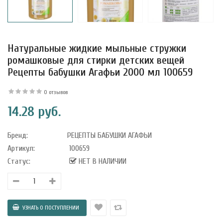
Натуральные жидкие мыльные стружки
уфле с
ишней в
ромашковые для стирки детских вещей
ола..
Рецепты бабушки Агафьи 2000 мл 100659
0 отзывов
14.28 руб.
а Укрепление
Alatai 75 мл
Бренд:
РЕЦЕПТЫ БАБУШКИ АГАФЬИ
Артикул:
100659
.
Статус:
НЕТ В НАЛИЧИИ
ноградных
LE DE PEPINS DE
.