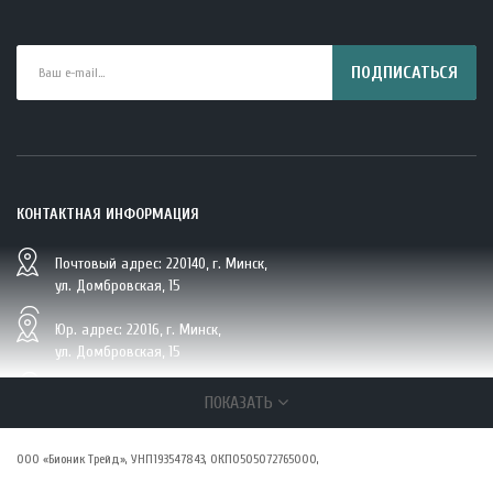
ПОДПИСАТЬСЯ
КОНТАКТНАЯ ИНФОРМАЦИЯ
Почтовый адрес: 220140, г. Минск,
ул. Домбровская, 15
Юр. адрес: 22016, г. Минск,
ул. Домбровская, 15
+375 (29/33/25) 6 270 870, г. Минск,
ПОКАЗАТЬ
ул. Домбровская, 15
ООО «Бионик Трейд», УНП193547843, ОКПО505072765000,
zakaz@vsepolezno.by
Директор Драгун Анастасия Сергеевна действующий на основании Устава