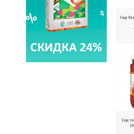
Соус Кет
Соус т
37