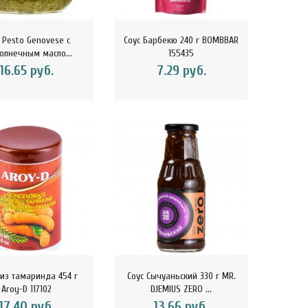
 Pesto Genovese c
Соус Барбекю 240 г BOMBBAR
олнечным масло...
155435
16.65 руб.
7.29 руб.
 из тамаринда 454 г
Соус Сычуаньский 330 г MR.
Aroy-D 117102
DJEMIUS ZERO ...
17.40 руб.
13.66 руб.