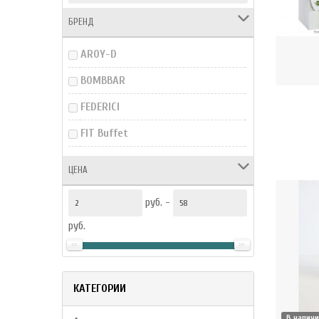
(0)
(0)
БРЕНД
б.
19.02 руб.
AROY-D
КУПИТЬ
BOMBBAR
FEDERICI
FIT Buffet
HOKKAIDO CLUB
ЦЕНА
MAE PLOY
руб. -
MR. DJEMIUS ZERO
руб.
PIACELLI
SAN BONSAI
КАТЕГОРИИ
SANBONSAI
UFEELGOOD
В налич