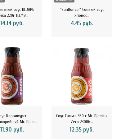
езный соус ЦЕЗАРЬ
"SanBonsai" Соевый соус
нка 220г 113749...
Японск...
14.14 руб.
4.45 руб.
оус Карривурст
Соус Сальса 330 г Mr. Djemius
лорийный Mr. Djem...
Zero 23006...
11.90 руб.
12.35 руб.