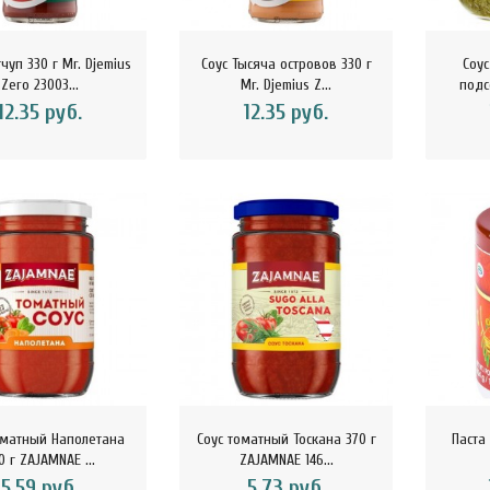
чуп 330 г Mr. Djemius
Соус Тысяча островов 330 г
Соус
Zero 23003...
Mr. Djemius Z...
подс
12.35 руб.
12.35 руб.
оматный Наполетана
Соус томатный Тоскана 370 г
Паста
0 г ZAJAMNAE ...
ZAJAMNAE 146...
5.59 руб.
5.73 руб.