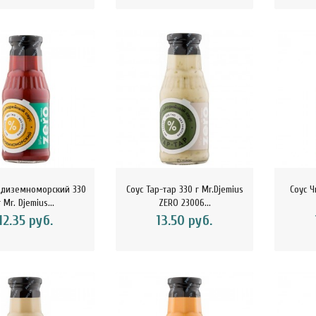
едиземноморский 330
Соус Тар-тар 330 г Mr.Djemius
Соус Ч
г Mr. Djemius...
ZERO 23006...
12.35 руб.
13.50 руб.