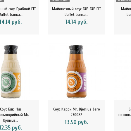
ный соус Грибной FIT
Майонезный соус ТАР-ТАР FIT
Майон
Buffet Банка...
Buffet Банка...
Ба
14.14 руб.
14.14 руб.
Соус Блю Чиз
Соус Карри Mr. Djemius Zero
С
кокалорийный Mr.
230082
низкока
Djemius...
13.50 руб.
12.35 руб.