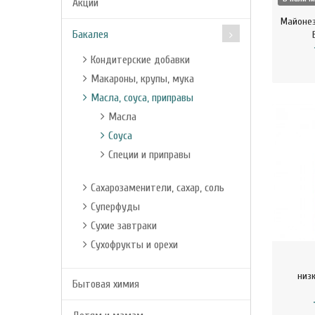
Акции
Майонез
YAMASA
Бакалея
ZAJAMNAE
Кондитерские добавки
ОРЕХОВЫЕ ИСТОРИИ
Макароны, крупы, мука
Масла, соуса, приправы
Масла
Соуса
Специи и приправы
Сахарозаменители, сахар, соль
Суперфуды
Сухие завтраки
Сухофрукты и орехи
низ
Бытовая химия