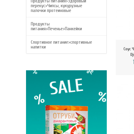
Продукты питания>Здоровый
перекус>Чипсы, кукурузные
палочки протеиновые
Продукты
питания>Печенье>Панкейки
Спортивное питание>спортивные
напитки
Соус 
Dj