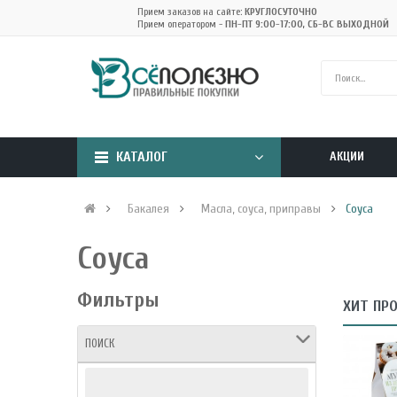
Прием заказов на сайте:
КРУГЛОСУТОЧНО
Прием оператором -
ПН-ПТ 9:00-17:00, СБ-ВС ВЫХОДНОЙ
КАТАЛОГ
АКЦИИ
Бакалея
Масла, соуса, приправы
Соуса
Соуса
Фильтры
ХИТ ПР
ПОИСК
кокосовая 100
Cтружка кокосовая
11...
300 г NUT VILL 11...