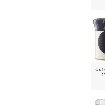
Соус С
ра