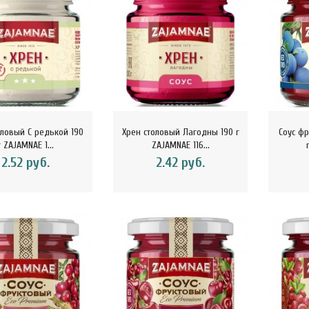
оловый С редькой 190
Хрен столовый Лагодны 190 г
Соус ф
г ZAJAMNAE 1...
ZAJAMNAE 116...
2.52 руб.
2.42 руб.