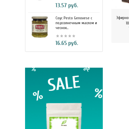
13.57 руб.
Эфирно
Соус Pesto Genovese c
М
подсолнечным маслом и
и
1
чеснок..
7
16.65 руб.
BIO Кок
330 м