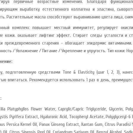
ктируя первичные возрастные изменения. Благодаря функционал
ирующим выработку естественного коллагена и эластина, сыворот
сть. Растительные масла способствуют выравниванию цвета лица, сним
нный комплекс повышает местный иммунитет, регулирует окисли
ие кожи. оказывает лифтинг эффект. Стирает следы усталости и ст
ки преждевременного старения - обогащает эпидермис витаминами.
чность / Увлажнение / Питание / Укрепление и упругость. Тип кожи: Но
нение:
у, подготовленную средствами Tone & Elasticity (шаг 1, 2, 3), на
тью впитаться. Рекомендуется использовать 1 раз в день, преимущес
:
ilia Platyphyllos Flower Water, Caprylic/Capric Triglyceride, Glycerin, Pol
stis Pyrifera Extract, Hyaluronic Acid, Tocopheryl Acetate, Polyglyceryl-6
unus Persica Kernel Oil, Panax Ginseng Extract, Xantan Gum, Citrus Paradisi
r) Oil, Citrus Sinensis Peel Oil, Coriandrum Sativum Oil, Benzyl Alcohol, Sod