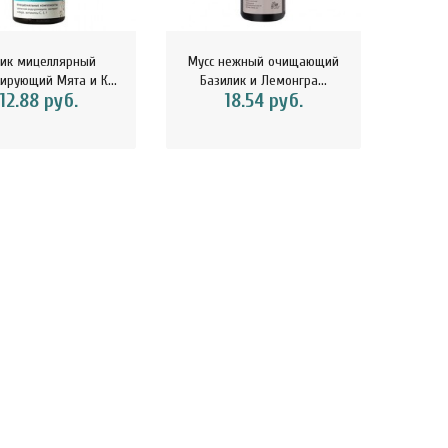
ник мицеллярный
Мусс нежный очищающий
Крем у
ирующий Мята и К...
Базилик и Лемонгра...
и
12.88 руб.
18.54 руб.
kaSport Шоколад
ChikaSport Шоколад
ChikaS
ный 100 г CHIKALAB
молочный с фундуком 100 г
веган
113116..
CHIKA..
15.07 руб.
15.12 руб.