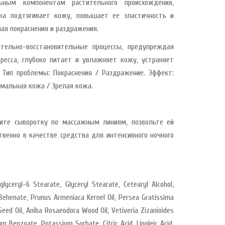
ьным компонентам растительного происхождения,
ка подтягивает кожу, повышает ее эластичность и
ая покраснения и раздражения.
тельно-восстановительные процессы, предупреждая
ресса, глубоко питает и увлажняет кожу, устраняет
 Тип проблемы: Покраснения / Раздражение. Эффект:
рмальная кожа / Зрелая кожа.
несите сыворотку по массажным линиям, позвольте ей
твенно в качестве средства для интенсивного ночного
yglyceryl-6 Stearate, Glyceryl Stearate, Cetearyl Alcohol,
 Behenate, Prunus Armeniaca Kernel Oil, Persea Gratissima
 Seed Oil, Aniba Rosaeodora Wood Oil, Vetiveria Zizanioides
ium Benzoate, Potassium Sorbate, Citric Acid, Linoleic Acid,