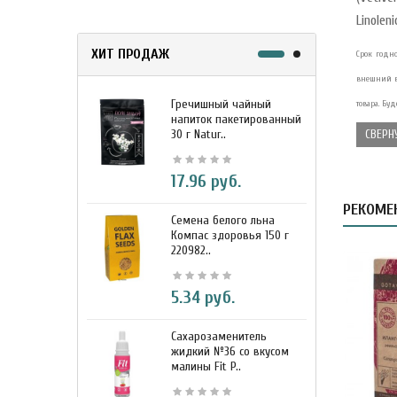
Linolen
ХИТ ПРОДАЖ
Срок годно
внешний в
Гречишный чайный
М
товара. Бу
напиток пакетированный
я
30 г Natur..
г
СВЕРН
17.96 руб.
РЕКОМЕ
Семена белого льна
З
Компас здоровья 150 г
э
220982..
К
5.34 руб.
Сахарозаменитель
М
жидкий №36 со вкусом
к
малины Fit P..
D