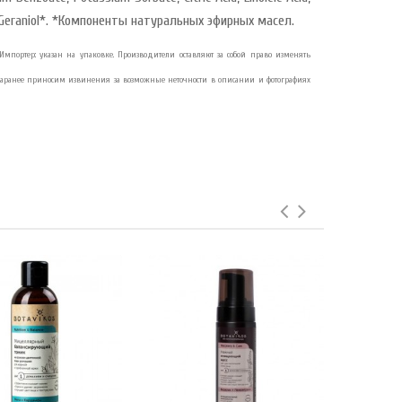
ol*, Geraniol*. *Компоненты натуральных эфирных масел.
2. Импортер: указан на упаковке. Производители оставляют за собой право изменять
Заранее приносим извинения за возможные неточности в описании и фотографиях