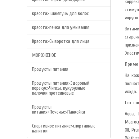
корре
стимул
красота> шампунь для волос
упруго
красота>пенка для умывания
Витами
старен
Красота>Сыворотка для лица
призна
Эласти
МОРОЖЕНОЕ
Приме
Продукты питания
На кож
Продукты питания>Здоровый
полнос
перекус>Чипсы, кукурузные
ухода.
палочки протеиновые
Состав
Продукты
питания>Печенье>Панкейки
Aqua, T
Macrocy
Спортивное питание>спортивные
Oil, Pr
напитки
(Vetive