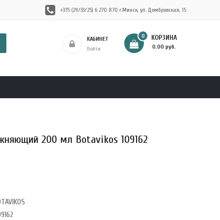
+375 (29/33/25) 6 270 870 г.Минск, ул. Домбровская, 15
0
КОРЗИНА
КАБИНЕТ
- 0.00 руб.
Войти
няющий 200 мл Botavikos 109162
OTAVIKOS
9162