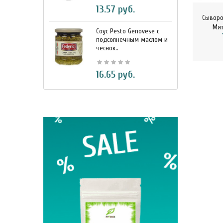
13.57 руб.
Сыворо
Мят
Соус Pesto Genovese c
М
подсолнечным маслом и
и
чеснок..
7
16.65 руб.
BIO Кок
330 м