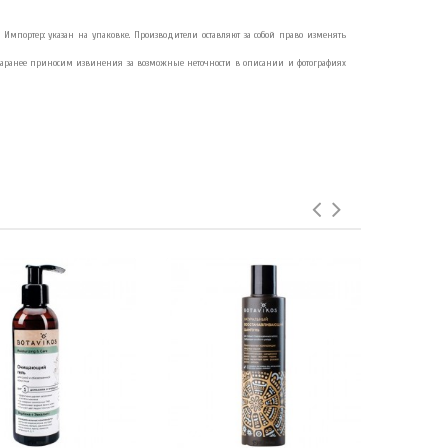
12. Импортер: указан на упаковке. Производители оставляют за собой право изменять
Заранее приносим извинения за возможные неточности в описании и фотографиях