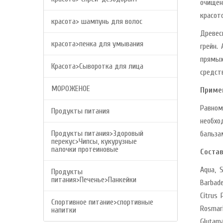
очищен
красото
красота> шампунь для волос
Древес
красота>пенка для умывания
грейн.
прямых
Красота>Сыворотка для лица
средст
МОРОЖЕНОЕ
Приме
Равно
Продукты питания
необхо
Продукты питания>Здоровый
бальза
перекус>Чипсы, кукурузные
палочки протеиновые
Состав
Aqua, S
Продукты
питания>Печенье>Панкейки
Barbade
Citrus 
Спортивное питание>спортивные
Rosmari
напитки
Glutam