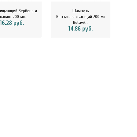
чищающий Вербена и
Шампунь
Крем у
калипт 200 мл...
Восстанавливающий 200 мл
и
16.28 руб.
Botavik...
14.86 руб.
kaSport Шоколад
ChikaSport Шоколад
ChikaS
ный 100 г CHIKALAB
молочный с фундуком 100 г
веган
113116..
CHIKA..
15.07 руб.
15.12 руб.