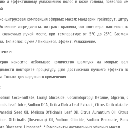
ию и эффективному увлажнению волос и кожи головы, позволяя им
й.
но-цитрусовая композиция эфирных масел: мандарин, грейпфрут, цитрус
 Активные ингредиенты: экстракт крапивы, сок алоэ вера, пантенол,
 солнечных лучей месте, при температуре от 5°С до 25°С. Возмо
ва. Тип волос: Сухие / Вьющиеся. Эффект: Увлажнение.
нение:
мерно нанесите небольшое количество шампуня на мокрые воло
димости повторите процедуру. Для достижения лучшего эффекта п
м. Только для наружного применения.
:
odium Coco-Sulfate, Lauryl Glucoside, Cocamidopropyl Betaine, Glycerin, C
nsis Leaf Juice, Sodium PCA, Urtica Dioica Leaf Extract, Citrus Reticulata Le
Paradisi Seed Oil, Melissa Officinalis Leaf Oil, Citrus Aurantium Oil, Citr
nus Officinalis (Rosemary) Oil, Sodium Chloride, Sodium Benzoate, Benz
ate Diacetate, Limonene*. *Компоненты натуральных эфирных масел.