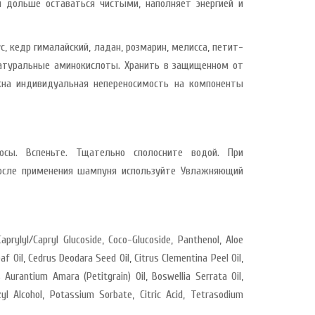
 дольше оставаться чистыми, наполняет энергией и
, кедр гималайский, ладан, розмарин, мелисса, петит-
 натуральные аминокислоты. Хранить в защищенном от
жна индивидуальная непереносимость на компоненты
сы. Вспеньте. Тщательно сполосните водой. При
осле применения шампуня используйте Увлажняющий
aprylyl/Capryl Glucoside, Coco-Glucoside, Panthenol, Aloe
af Oil, Cedrus Deodara Seed Oil, Citrus Clementina Peel Oil,
us Aurantium Amara (Petitgrain) Oil, Boswellia Serrata Oil,
yl Alcohol, Potassium Sorbate, Citric Acid, Tetrasodium