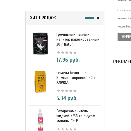
Срок годно
ХИТ ПРОДАЖ
внешний в
товара. Бу
Гречишный чайный
М
СВЕРН
напиток пакетированный
я
30 г Natur..
г
17.96 руб.
РЕКОМЕ
Семена белого льна
З
Компас здоровья 150 г
э
220982..
К
5.34 руб.
Сахарозаменитель
М
жидкий №36 со вкусом
к
малины Fit P..
D