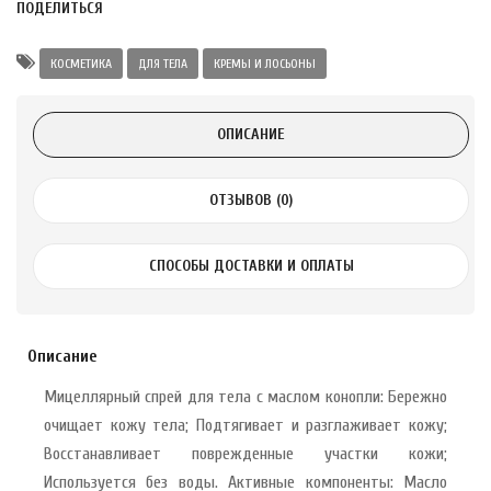
ПОДЕЛИТЬСЯ
а Укрепление
Alatai 75 мл
КОСМЕТИКА
ДЛЯ ТЕЛА
КРЕМЫ И ЛОСЬОНЫ
.
ОПИСАНИЕ
ноградных
LE DE PEPINS DE
ОТЗЫВОВ (0)
.
СПОСОБЫ ДОСТАВКИ И ОПЛАТЫ
 с лимоном и
 здорово 75 г
Описание
Мицеллярный спрей для тела с маслом конопли: Бережно
очищает кожу тела; Подтягивает и разглаживает кожу;
Восстанавливает поврежденные участки кожи;
Используется без воды. Активные компоненты: Масло