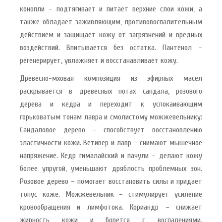
конопли – подтягивает и питает верхние слои кожи, а
также обладает заживляющим, противовоспалительным
действием и защищает кожу от загрязнений и вредных
воздействий. Впитывается без остатка. Пантенол –
регенерирует, увлажняет и восстанавливает кожу.
Древесно-мховая композиция из эфирных масел
раскрывается в древесных нотах сандала, розового
дерева и кедра и переходит к успокаивающим
горьковатым тонам лавра и смолистому можжевельнику:
Сандаловое дерево – способствует восстановлению
эластичности кожи. Ветивер и лавр – снимают мышечное
напряжение. Кедр гималайский и пачули – делают кожу
более упругой, уменьшают дряблость проблемных зон.
Розовое дерево – помогает восстановить силы и придает
тонус коже. Можжевельник – стимулирует усиление
кровообращения и лимфотока. Кориандр – снижает
жирность кожи и борется с воспалениями.