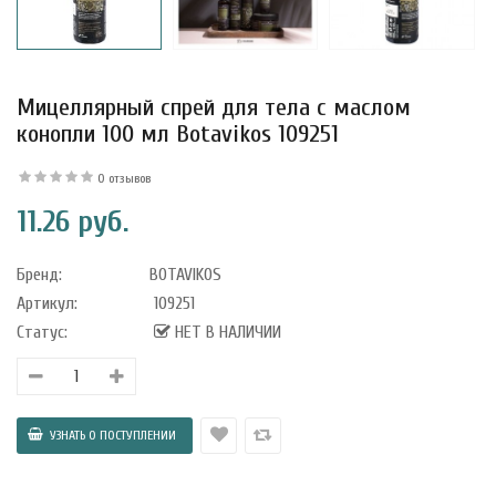
Мицеллярный спрей для тела с маслом
конопли 100 мл Botavikos 109251
0 отзывов
11.26 руб.
Бренд:
BOTAVIKOS
Артикул:
109251
Статус:
НЕТ В НАЛИЧИИ
уфле с
ишней в
ола..