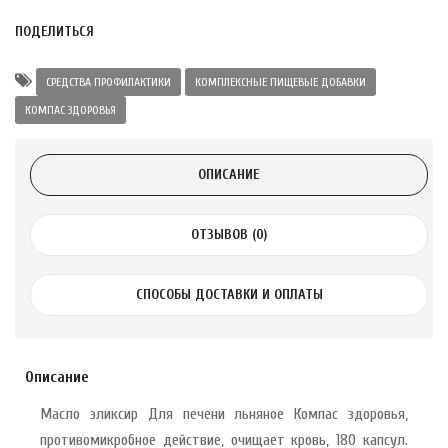
ПОДЕЛИТЬСЯ
 с лимоном и
 здорово 75 г
СРЕДСТВА ПРОФИЛАКТИКИ
КОМПЛЕКСНЫЕ ПИЩЕВЫЕ ДОБАВКИ
КОМПАС ЗДОРОВЬЯ
ОПИСАНИЕ
ОТЗЫВОВ (0)
СПОСОБЫ ДОСТАВКИ И ОПЛАТЫ
Описание
Масло эликсир Для печени льняное Компас здоровья,
противомикробное действие, очищает кровь, 180 капсул.