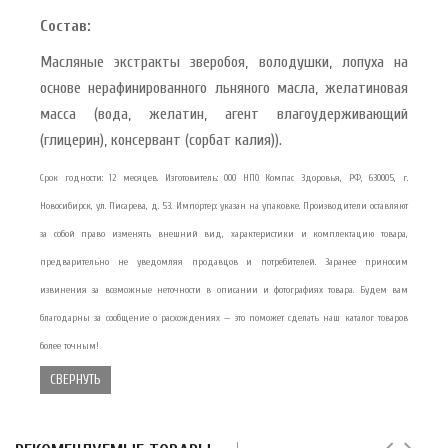
Состав:
Масляные экстракты зверобоя, володушки, лопуха на
основе нерафинированного льняного масла, желатиновая
масса (вода, желатин, агент влагоудерживающий
(глицерин), консервант (сорбат калия)).
Срок годности: 12 месяцев. Изготовитель: ООО НПО Компас Здоровья, РФ, 630005, г.
Новосибирск, ул. Писарева, д. 53. Импортер: указан на упаковке. Производители оставляют
за собой право изменять внешний вид, характеристики и комплектацию товара,
предварительно не уведомляя продавцов и потребителей. Заранее приносим
извинения за возможные неточности в описании и фотографиях товара. Будем вам
благодарны за сообщение о расхождениях — это поможет сделать наш каталог товаров
более точным!
СВЕРНУТЬ