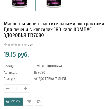
Масло льняное с растительными экстрактами
уфле с
ишней в
Для печени в капсулах 180 капс КОМПАС
ола..
ЗДОРОВЬЯ 1137080
0 отзывов
19.15 руб.
а Укрепление
Alatai 75 мл
Бренд:
КОМПАС ЗДОРОВЬЯ
Артикул:
1137080
.
Статус:
ДОСТАВКА 7 ДНЕЙ
ноградных
LE DE PEPINS DE
.