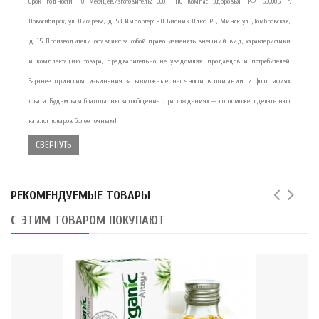
Срок годности: 10 месяцев.Изготовитель: ООО НПО Компас Здоровья, РФ, 630005, г.
Новосибирск, ул. Писарева, д. 53. Импортер: ЧП Бионик Плюс, РБ, Минск ул. Домбровская,
д. 15. Производители оставляют за собой право изменять внешний вид, характеристики
и комплектацию товара, предварительно не уведомляя продавцов и потребителей.
Заранее приносим извинения за возможные неточности в описании и фотографиях
товара. Будем вам благодарны за сообщение о расхождениях — это поможет сделать наш
каталог товаров более точным!
СВЕРНУТЬ
РЕКОМЕНДУЕМЫЕ ТОВАРЫ
С ЭТИМ ТОВАРОМ ПОКУПАЮТ