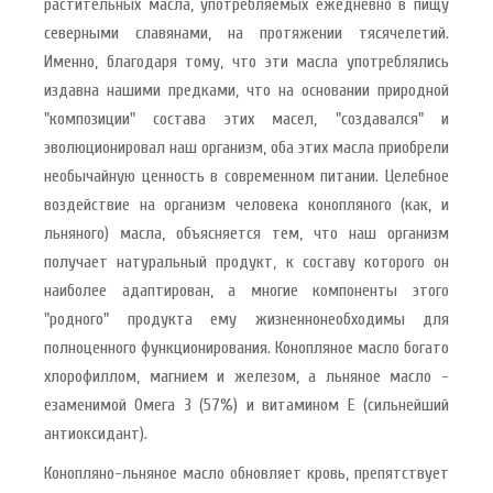
растительных масла, употребляемых ежедневно в пищу
северными славянами, на протяжении тясячелетий.
Именно, благодаря тому, что эти масла употреблялись
издавна нашими предками, что на основании природной
"композиции" состава этих масел, "создавался" и
эволюционировал наш организм, оба этих масла приобрели
необычайную ценность в современном питании. Целебное
воздействие на организм человека конопляного (как, и
льняного) масла, объясняется тем, что наш организм
получает натуральный продукт, к составу которого он
наиболее адаптирован, а многие компоненты этого
"родного" продукта ему жизненнонеобходимы для
полноценного функционирования. Конопляное масло богато
хлорофиллом, магнием и железом, а льняное масло -
езаменимой Омега 3 (57%) и витамином Е (сильнейший
антиоксидант).
Конопляно-льняное масло обновляет кровь, препятствует