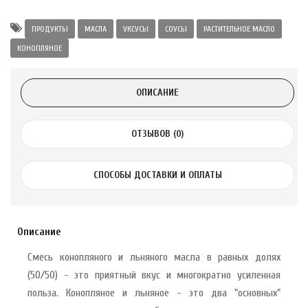
ПРОДУКТЫ
МАСЛА
УКСУСЫ
СОУСЫ
РАСТИТЕЛЬНОЕ МАСЛО
КОНОПЛЯНОЕ
а Укрепление
Alatai 75 мл
ОПИСАНИЕ
.
ОТЗЫВОВ (0)
ноградных
LE DE PEPINS DE
СПОСОБЫ ДОСТАВКИ И ОПЛАТЫ
.
Описание
 с лимоном и
 здорово 75 г
Смесь конопляного и льняного масла в равных долях
(50/50) - это приятный вкус и многократно усиленная
польза. Конопляное и льняное - это два "основных"