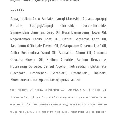
Состав:
Aqua, Sodium Coco-Sulfate, Lauryl Glucoside, Cocamidopropyl
Betaine, Caprylyl/Capryl Glucoside, Coco-Glucoside,
Simmondsia Chinensis Seed Oil, Rosa Damascena Flower Oil,
Pogostemon Cablin Leaf Oil, Citrus Bergamia Leaf Oil,
Jasminum Officinale Flower Oil, Pelargonium Roseum Leaf Oil,
Aniba Rosaeodora Wood Oil, Santalum Album Oil, Cananga
Odorata Flower Oil, Sodium Chloride, Sodium Benzoate,
Potassium Sorbate, Benzyl Alcohol, Tetrasodium Glutamate
Diacetate, Limonene*, Geraniol*, Citronellol*, Linalool*.
*Компоненты натуральных эфирных масел.
Срок годности: 24 месяца. Изготовитель: ООО "БОТАВИКОС-КЛАБ", г Москва, 2-й
Котляковский пер д.1 стр 6 б/н, офис 512. Импортер: указан на упаковке. Производители
оставляют за собой право изменять внешний вид, характеристики и комплектацию
товара, предварительно не уведомляя продавцов и потребителей. Заранее приносим