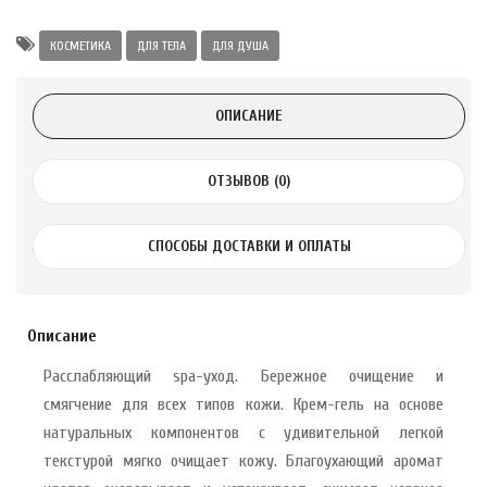
а Укрепление
Alatai 75 мл
КОСМЕТИКА
ДЛЯ ТЕЛА
ДЛЯ ДУША
.
ОПИСАНИЕ
ноградных
LE DE PEPINS DE
ОТЗЫВОВ (0)
СПОСОБЫ ДОСТАВКИ И ОПЛАТЫ
.
 с лимоном и
 здорово 75 г
Описание
Расслабляющий spa-уход. Бережное очищение и
смягчение для всех типов кожи. Крем-гель на основе
натуральных компонентов с удивительной легкой
текстурой мягко очищает кожу. Благоухающий аромат