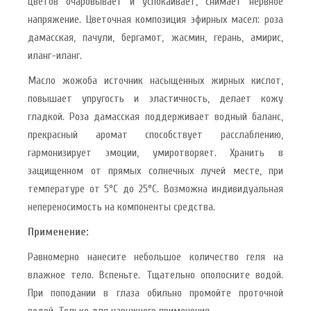
цветов очаровывает и успокаивает, снимает нервное
напряжение. Цветочная композиция эфирных масел: роза
дамасская, пачули, бергамот, жасмин, герань, амирис,
иланг-иланг.
Масло жожоба источник насыщенных жирных кислот,
повышает упругость и эластичность, делает кожу
гладкой. Роза дамасская поддерживает водный баланс,
прекрасный аромат способствует расслаблению,
гармонизирует эмоции, умиротворяет. Хранить в
защищенном от прямых солнечных лучей месте, при
температуре от 5°С до 25°С. Возможна индивидуальная
непереносимость на компоненты средства.
Применение:
Равномерно нанесите небольшое количество геля на
влажное тело. Вспеньте. Тщательно ополосните водой.
При поподании в глаза обильно промойте проточной
водой. Только для наружного применения.