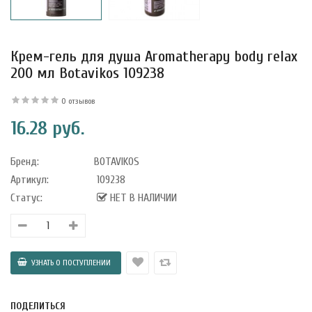
Крем-гель для душа Aromatherapy body relax
200 мл Botavikos 109238
0 отзывов
16.28 руб.
Бренд:
BOTAVIKOS
Артикул:
109238
Статус:
НЕТ В НАЛИЧИИ
уфле с
ишней в
ола..
ПОДЕЛИТЬСЯ