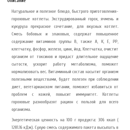
Описание
Натуральное и полезное блюдо, быстрого приготовления-
гороховые котлеты. Экструдированный горох, ячмень и
кукуруза прекрасное сочетание, для вкусных котлет.
Смесь бобовых и злаковых, содержат повышенное
содержание витаминов группы В, также А, К, Е, РР,
клетчатку, фосфор, железо, цинк, йод. Клетчатка, очистит
организм от токсинов и придаст длительное ощущение
сытости, ускорит работу метаболизма, поможет
нормализовать вес. Витаминный состав насытит организм
полезными веществами, будет полезен при соблюдении
диет, вегетарианском питании, поможет избавиться от
проблем с кожей, повысит иммунитет. Котлеты
гороховые разнообразят рацион с пользой для всего
организма.
Энергетическая ценность на 100 г продукта: 306 ккал (
1281.16 кДж). Сухую смесь содержимого пакета высыпать в