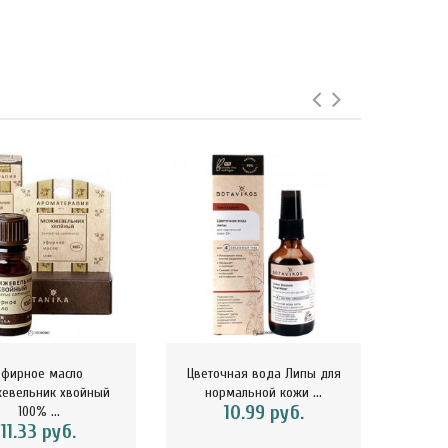
Эфирное масло
Цветочная вода Липы для
Аромад
евельник хвойный
нормальной кожи ...
м
10.99 руб.
100% ...
11.33 руб.