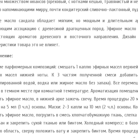
н множеством нюансов (ореховый, с нотками кешью, травянистый и не
о напоминающими мирру, почти кондитерский сливочно-лактонный, пу
ое масло сандала обладает мягким, но мощным и длительным ар
ющим ассоциацию с древесиной драгоценных пород. Эфирное масло 
стоящих ароматов древесного и восточного направления. Дизай
еристики товара это не влияет.
нение:
ие парфюмерных композиций: смешать 1 каплю эфирных масел верхней 
ых масел нижней ноты. К 3 частям полученной смеси добавить 
лированной водой, водка или жирное масло без запаха). Все перемеш
 в темном месте при комнатной температуре. Ароматизация помещен
ть эфирное масло, в нижней арке зажечь свечу. Время процедуры 20 м
на 5 мл (1 ч.л.) основы. Маски: 2-3 капли на 10 мл (2 ч.л.) основы. 
ть эфирное масло, погрузить в смесь хлопчатобумажную ткань, слегка
ан и закрепить сухой тканью или бинтом. Холодный компресс: в базо
ю область, сверху положить вату и закрепить бинтом. Время процед