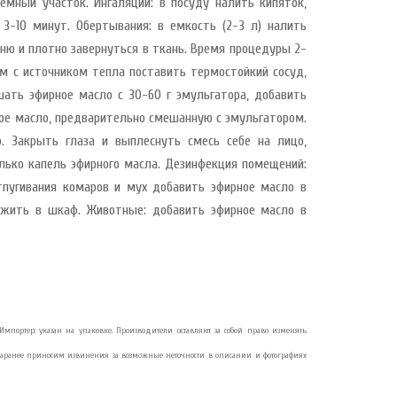
ный участок. Ингаляции: в посуду налить кипяток,
3-10 минут. Обертывания: в емкость (2-3 л) налить
ыню и плотно завернуться в ткань. Время процедуры 2-
дом с источником тепла поставить термостойкий сосуд,
шать эфирное масло с 30-60 г эмульгатора, добавить
ное масло, предварительно смешанную с эмульгатором.
. Закрыть глаза и выплеснуть смесь себе на лицо,
олько капель эфирного масла. Дезинфекция помещений:
тпугивания комаров и мух добавить эфирное масло в
ожить в шкаф. Животные: добавить эфирное масло в
2. Импортер: указан на упаковке. Производители оставляют за собой право изменять
Заранее приносим извинения за возможные неточности в описании и фотографиях