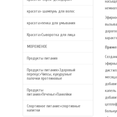
насыще
немног
красота> шампунь для волос
Эфирн
красота>пенка для умывания
вызыва
дорого
Красота>Сыворотка для лица
характ
МОРОЖЕНОЕ
Приме
Создан
Продукты питания
эфирн
Продукты питания>Здоровый
дистил
перекус>Чипсы, кукурузные
месяца
палочки протеиновые
добави
Продукты
капель 
питания>Печенье>Панкейки
добави
целлоф
Спортивное питание>спортивные
напитки
больну