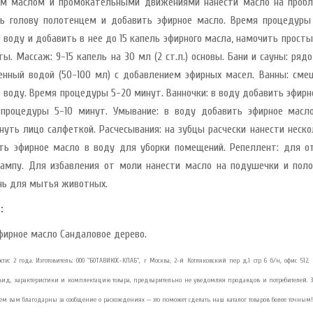
м маслом и промокательными движениями нанести масло на проблем
ь голову полотенцем и добавить эфирное масло. Время процедуры 
 воду и добавить в нее до 15 капель эфирного масла, намочить прост
ты. Массаж: 9-15 капель на 30 мл (2 ст.л.) основы. Бани и сауны: ря
енный водой (50-100 мл) с добавлением эфирных масел. Ванны: сме
армелад-суфле с
в воду. Время процедуры 5-20 минут. Ванночки: в воду добавить эфир
блоком и вишней в
орьком шокола..
процедуры 5-10 минут. Умывание: в воду добавить эфирное масло
нуть лицо салфеткой. Расчесывания: на зубцы расчески нанести неск
8.40 руб.
ть эфирное масло в воду для уборки помещений. Репеллент: для о
ампу. Для избавления от моли нанести масло на подушечки и пол
убная паста Укрепление
ь для мытья животных.
мали Magic Alatai 75 мл
..
:
10.41 руб.
фирное масло Сандаловое дерево.
сти: 2 года. Изготовитель: ООО "БОТАВИКОС-КЛАБ", г Москва, 2-й Котляковский пер д.1 стр 6 б/н, офис 51
асло из виноградных
осточек HUILE DE PEPINS
ид, характеристики и комплектацию товара, предварительно не уведомляя продавцов и потребителей. 
E R..
дем вам благодарны за сообщение о расхождениях — это поможет сделать наш каталог товаров более точным!