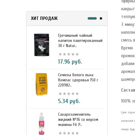
эфирны
накрыт
теплую
ХИТ ПРОДАЖ
3 мину
наполн
Гречишный чайный
М
смесь 
напиток пакетированный
я
30 г Natur..
г
Время 
промок
17.96 руб.
добави
аромал
Семена белого льна
З
шампун
Компас здоровья 150 г
э
220982..
К
Состав
5.34 руб.
100% э
Срок годно
Сахарозаменитель
М
жидкий №36 со вкусом
к
внешний в
малины Fit P..
D
товара. Бу