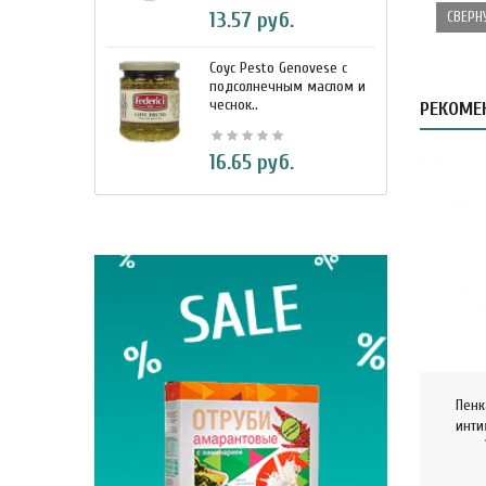
13.57 руб.
СВЕРН
Соус Pesto Genovese c
М
подсолнечным маслом и
и
чеснок..
7
РЕКОМЕ
16.65 руб.
Пенк
инти