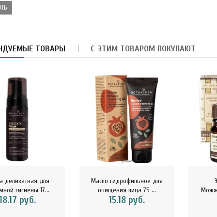
32.29 руб.
УТЬ
ини-хлебцы с лимоном
 имбирём Ешь здорово
5 г 1..
НДУЕМЫЕ ТОВАРЫ
С ЭТИМ ТОВАРОМ ПОКУПАЮТ
4.42 руб.
а деликатная для
Масло гидрофильное для
мной гигиены 17...
очищения лица 75 ...
Можж
18.17 руб.
15.18 руб.