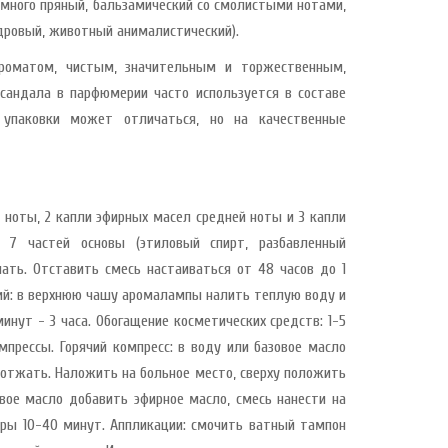
много пряный, бальзамический со смолистыми нотами,
дровый, животный анималистический).
оматом, чистым, значительным и торжественным,
сандала в парфюмерии часто используется в составе
н упаковки может отличаться, но на качественные
ноты, 2 капли эфирных масел средней ноты и 3 капли
7 частей основы (этиловый спирт, разбавленный
ать. Отставить смесь настаиваться от 48 часов до 1
ий: в верхнюю чашу аромалампы налить теплую воду и
инут - 3 часа. Обогащение косметических средств: 1-5
Компрессы. Горячий компресс: в воду или базовое масло
 отжать. Наложить на больное место, сверху положить
вое масло добавить эфирное масло, смесь нанести на
уры 10-40 минут. Аппликации: смочить ватный тампон