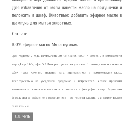
Для избавления от моли нанести масло на подушечки и
положить в шкаф. Животные: добавить эфирное масло в
шампунь для мытья животных.
Состав:
100% эфирное масло Мята луговая.
Срок годности: 2 года. Изготовитель: ООО "БОТАВИКОС-КЛАБ", г Москва, 2-й Котляковский
пер д.1 стр 6 б/н, офис 512. Импортер: указан на упаковке. Производители оставляют за
собой право изменять внешний вид, характеристики и комплектацию товара,
предварительно не уведомляя продавцов и потребителей. Заранее приносим
извинения за возможные неточности в описании и фотографиях товара. Будем вам
благодарны за сообщение о расхождениях — это поможет сделать наш каталог товаров
более точным!
СВЕРНУТЬ