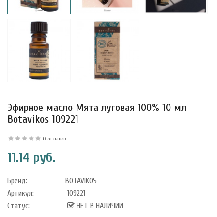
Эфирное масло Мята луговая 100% 10 мл
Botavikos 109221
0 отзывов
11.14 руб.
уфле с
ишней в
ола..
Бренд:
BOTAVIKOS
Артикул:
109221
Статус:
НЕТ В НАЛИЧИИ