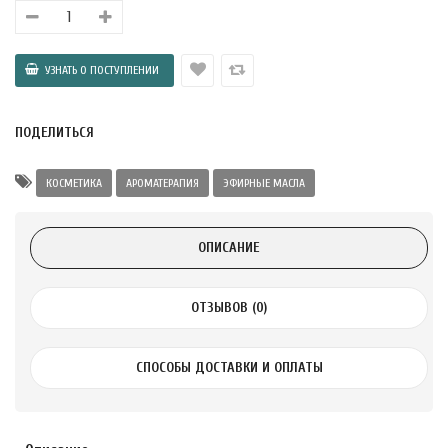
а Укрепление
Alatai 75 мл
.
ПОДЕЛИТЬСЯ
ноградных
LE DE PEPINS DE
КОСМЕТИКА
АРОМАТЕРАПИЯ
ЭФИРНЫЕ МАСЛА
.
ОПИСАНИЕ
 с лимоном и
 здорово 75 г
ОТЗЫВОВ (0)
СПОСОБЫ ДОСТАВКИ И ОПЛАТЫ