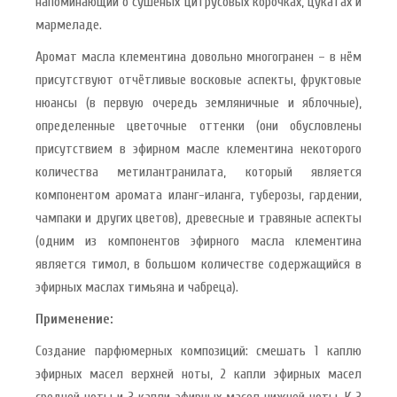
напоминающий о сушёных цитрусовых корочках, цукатах и
мармеладе.
Аромат масла клементина довольно многогранен – в нём
присутствуют отчётливые восковые аспекты, фруктовые
нюансы (в первую очередь земляничные и яблочные),
определенные цветочные оттенки (они обусловлены
присутствием в эфирном масле клементина некоторого
количества метилантранилата, который является
компонентом аромата иланг-иланга, туберозы, гардении,
чампаки и других цветов), древесные и травяные аспекты
(одним из компонентов эфирного масла клементина
является тимол, в большом количестве содержащийся в
эфирных маслах тимьяна и чабреца).
Применение:
Создание парфюмерных композиций: смешать 1 каплю
эфирных масел верхней ноты, 2 капли эфирных масел
средней ноты и 3 капли эфирных масел нижней ноты. К 3