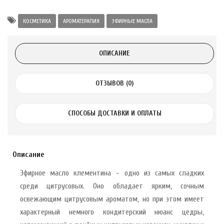
а Укрепление
Alatai 75 мл
КОСМЕТИКА
АРОМАТЕРАПИЯ
ЭФИРНЫЕ МАСЛА
.
ОПИСАНИЕ
ноградных
LE DE PEPINS DE
ОТЗЫВОВ (0)
СПОСОБЫ ДОСТАВКИ И ОПЛАТЫ
.
 с лимоном и
 здорово 75 г
Описание
Эфирное масло клементина – одно из самых сладких
среди цитрусовых. Оно обладает ярким, сочным
освежающим цитрусовым ароматом, но при этом имеет
характерный немного кондитерский нюанс цедры,