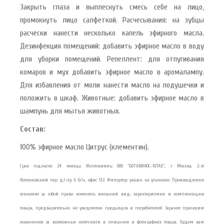
Закрыть глаза и выплеснуть смесь себе на лицо,
промокнуть лицо салфеткой. Расчесывания: на зубцы
расчески нанести несколько капель эфирного масла.
Дезинфекция помещений: добавить эфирное масло в воду
для уборки помещений. Репеллент: для отпугивания
комаров и мух добавить эфирное масло в аромалампу.
Для избавления от моли нанести масло на подушечки и
положить в шкаф. Животные: добавить эфирное масло в
шампунь для мытья животных.
Состав:
100% эфирное масло Цитрус (клементин).
Срок годности: 24 месяца. Изготовитель: ООО "БОТАВИКОС-КЛАБ", г Москва, 2-й
Котляковский пер д.1 стр 6 б/н, офис 512. Импортер: указан на упаковке. Производители
оставляют за собой право изменять внешний вид, характеристики и комплектацию
товара, предварительно не уведомляя продавцов и потребителей. Заранее приносим
извинения за возможные неточности в описании и фотографиях товара. Будем вам