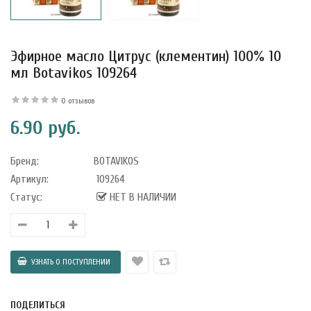
Эфирное масло Цитрус (клементин) 100% 10
мл Botavikos 109264
0 отзывов
6.90 руб.
Бренд:
BOTAVIKOS
Артикул:
109264
Статус:
НЕТ В НАЛИЧИИ
уфле с
ишней в
ола..
ПОДЕЛИТЬСЯ