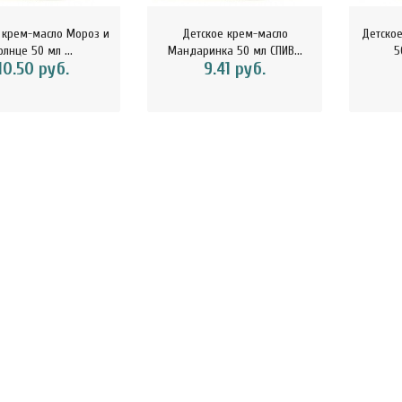
 крем-масло Мороз и
Детское крем-масло
Детское
олнце 50 мл ...
Мандаринка 50 мл СПИВ...
5
10.50 руб.
9.41 руб.
осовая вода тетрапак
ChikaSport Шоколад белый с
Chi
л Vietcoco 112878..
миндалем и кокосовыми ч..
молоч
5.23 руб.
15.25 руб.