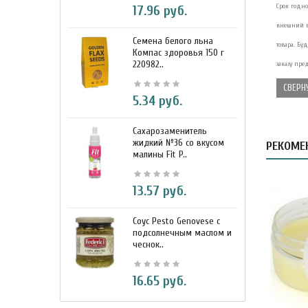
Срок годно
17.96 руб.
внешний в
Семена белого льна
З
товара. Бу
Компас здоровья 150 г
э
220982..
К
заказу пре
СВЕРН
5.34 руб.
Сахарозаменитель
М
жидкий №36 со вкусом
к
РЕКОМЕ
малины Fit P..
D
13.57 руб.
Соус Pesto Genovese c
М
подсолнечным маслом и
и
чеснок..
7
16.65 руб.