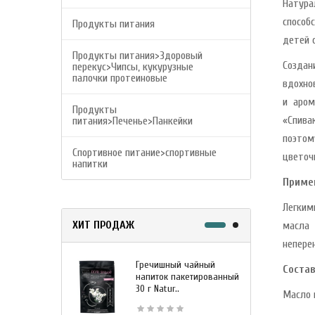
Натура
способ
Продукты питания
детей 
Продукты питания>Здоровый
Создан
перекус>Чипсы, кукурузные
палочки протеиновые
вдохно
и аром
Продукты
«Спива
питания>Печенье>Панкейки
поэтом
Спортивное питание>спортивные
цветоч
напитки
Приме
Легким
ХИТ ПРОДАЖ
масла 
непере
Гречишный чайный
М
Состав
напиток пакетированный
я
30 г Natur..
г
Масло 