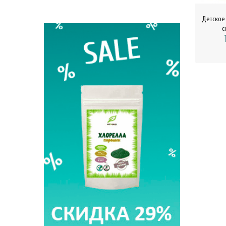
Детское
с
BIO Кок
330 м