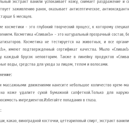
льный экстракт ванили успокаивает кожу, снимает раздражение и с
ствует заживлению ранок, оказывает антисептическое, антиоксидант
старше 6 месяцев.
ие косметики - это глубокий творческий процесс, к которому спец
вением. Косметика «СпивакЪ» - это натуральный прозрачный состав, б
атизаторов. Косметика не тестируется на животных, и все орган
кЪ», имеют подтвержденный сертификат качества. Мыло «СпивакЪ»
у каждый брусок неповторим. Также в линейку продуктов «Спив
ные воды, средства для ухода за лицом, телом и волосами.
нение:
и массажными движениями нанесите небольшое количество крем-мас
на коже удалите сухой бумажной салфеткой.Только для наружно
носимость ингредиентов.Избегайте попадания в глаза.
армелад-суфле с
:
блоком и вишней в
орьком шокола..
ши, какао, виноградной косточки, цетеариловый спирт, экстракт ванили