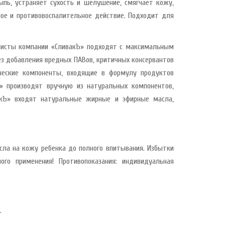
ыпь, устраняет сухость и шелушение, смягчает кожу,
ное и противовоспалительное действие. Подходит для
иалисты компании «СпивакЪ» подходят с максимальным
ез добавления вредных ПАВов, критичных консервантов
ические компоненты, входящие в формулу продуктов
 производят вручную из натуральных компонентов,
акЪ» входят натуральные жирные и эфирные масла,
ла на кожу ребенка до полного впитывания. Избытки
го применения! Противопоказания: индивидуальная
.