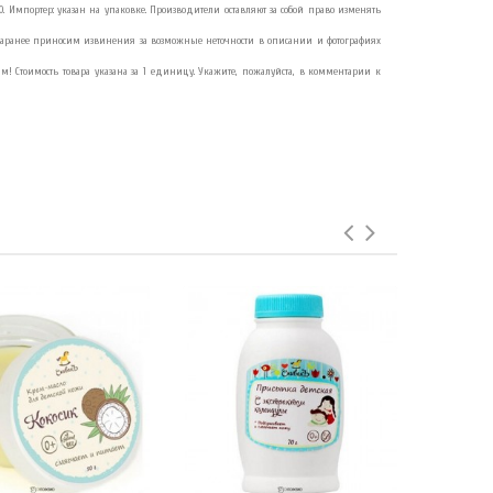
3960. Импортер: указан на упаковке. Производители оставляют за собой право изменять
Заранее приносим извинения за возможные неточности в описании и фотографиях
м! Стоимость товара указана за 1 единицу. Укажите, пожалуйста, в комментарии к