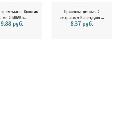
 крем-масло Кокосик
Присыпка детская С
Пр
0 мл СПИВАКЪ...
экстрактом Календулы ...
экстр
9.88 руб.
8.37 руб.
kaSport Шоколад
ChikaSport Шоколад
ChikaS
ный 100 г CHIKALAB
молочный с фундуком 100 г
веган
113116..
CHIKA..
15.07 руб.
15.12 руб.