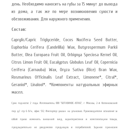
день. Необходимо наносить на губы за 15 минут до выхода
из дома, а так же по мере возникновения сухости и
обезвоживания. Для наружного применения.
Состав:
Caprylic/Capric Triglyceride, Cocos Nucifera Seed Butter,
Euphorbia Cerifera (Candelilla) Wax, Butyrospermum Parkii
Butter, Olea Europaea Fruit Oil, Orbignya Speciosa Kernel Oil,
Citrus Limon Fruit Oil, Eucalyptus Globulus Leaf Oil, Copernicia
Cerifera (Carnauba) Wax, Oryza Sativa (Rice) Bran Wax,
Rosmarinus Officinalis Leaf Extract, Limonene*, Citral*,
Geraniol*, Linalool*. *Компоненты натуральных эфирных
масел.
Срок годности: 2 года. Изготовитель: ООО "БОТАВИКОС-КЛАБ", г Москва, 2-й Котляковский
пер д.1 стр 6 б/н, офис 512. Импортер: указан на упаковке. Производители оставляют за
собой право изменять внешний вид, характеристики и комплектацию товара,
предварительно не уведомляя продавцов и потребителей. Заранее приносим