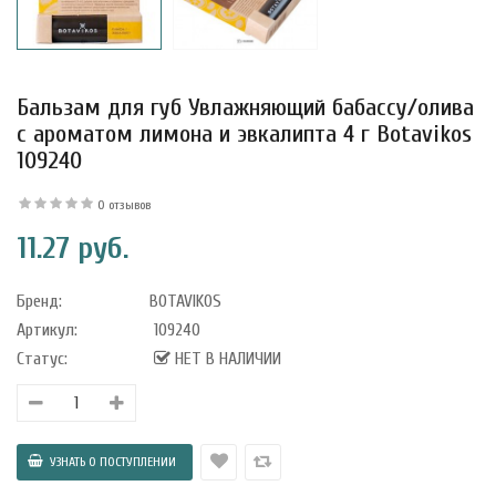
Бальзам для губ Увлажняющий бабассу/олива
с ароматом лимона и эвкалипта 4 г Botavikos
109240
0 отзывов
11.27 руб.
Бренд:
BOTAVIKOS
Артикул:
109240
Статус:
НЕТ В НАЛИЧИИ
уфле с
ишней в
ола..