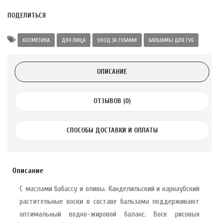
а Укрепление
ПОДЕЛИТЬСЯ
Alatai 75 мл
КОСМЕТИКА
ДЛЯ ЛИЦА
УХОД ЗА ГУБАМИ
БАЛЬЗАМЫ ДЛЯ ГУБ
.
ОПИСАНИЕ
ноградных
LE DE PEPINS DE
ОТЗЫВОВ (0)
.
СПОСОБЫ ДОСТАВКИ И ОПЛАТЫ
 с лимоном и
 здорово 75 г
Описание
С маслами бабассу и оливы. Канделильский и карнаубский
растительные воски в составе бальзама поддерживают
оптимальный водно-жировой баланс. Воск рисовых